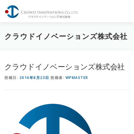
コ
ン
メニュー
テ
ン
ツ
へ
Home
Company
Service
Share
Contact
クラウドイノベーションズ株式会社
ス
キ
ッ
プ
クラウドイノベーションズ株式会社
投稿日:
2016年8月23日
投稿者:
WPMASTER