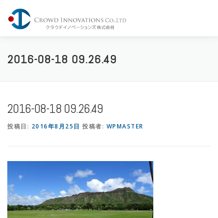
コ
ン
メニュー
テ
ン
ツ
へ
Home
Company
Service
Share
Contact
2016-08-18 09.26.49
ス
キ
ッ
プ
2016-08-18 09.26.49
投稿日:
2016年8月25日
投稿者:
WPMASTER