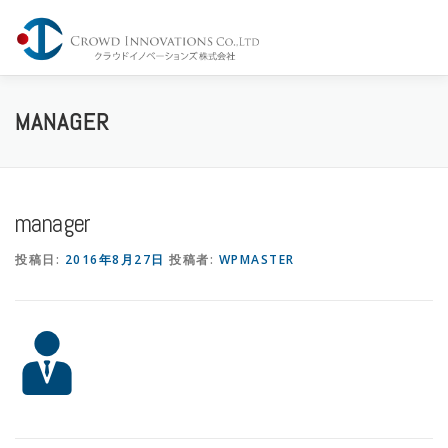
コ
ン
メニュー
テ
ン
ツ
へ
Home
Company
Service
Share
Contact
MANAGER
ス
キ
ッ
プ
manager
投稿日:
2016年8月27日
投稿者:
WPMASTER