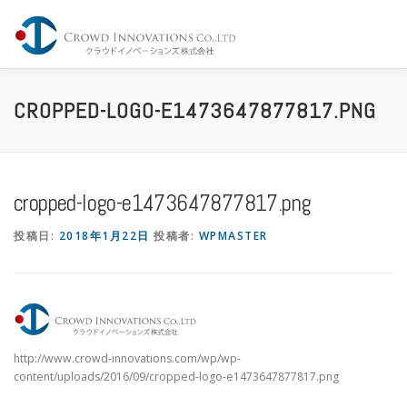
コ
ン
メニュー
テ
ン
ツ
へ
Home
Company
Service
Share
Contact
CROPPED-LOGO-E1473647877817.PNG
ス
キ
ッ
プ
cropped-logo-e1473647877817.png
投稿日:
2018年1月22日
投稿者:
WPMASTER
http://www.crowd-innovations.com/wp/wp-
content/uploads/2016/09/cropped-logo-e1473647877817.png