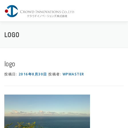
コ
ン
メニュー
テ
ン
ツ
へ
Home
Company
Service
Share
Contact
LOGO
ス
キ
ッ
プ
logo
投稿日:
2016年8月30日
投稿者:
WPMASTER