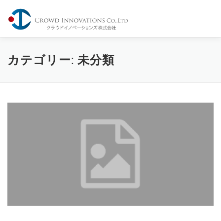
コ
ン
メニュー
テ
ン
ツ
へ
Home
Company
Service
Share
Contact
カテゴリー:
未分類
ス
キ
ッ
プ